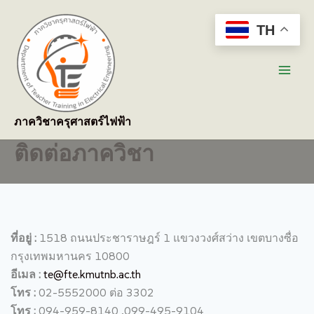
Skip
to
TH
content
Main
Men
ภาควิชาครุศาสตร์ไฟฟ้า
ติดต่อภาควิชา
ที่อยู่ :
1518 ถนนประชาราษฎร์ 1 แขวงวงศ์สว่าง เขตบางซื่อ
กรุงเทพมหานคร 10800
อีเมล :
te@fte.kmutnb.ac.th
โทร :
02-5552000 ต่อ 3302
โทร :
094-959-8140 ,099-495-9104