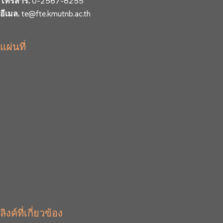
โทรสาร.
0-2587-8255
อีเมล.
te@fte.kmutnb.ac.th
แผ่นที่
ลิงค์ที่เกี่ยวข้อง