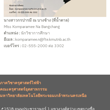
นางสาวกรปารมี ณ บางช้าง (พี่น้ำตาล)
Miss Kornparamee Na Bangchang
ตำแหน่ง :
นักวิชาการศึกษา
อีเมล :
kornparamee.n@fte.kmutnb.ac.th
เบอร์โทร :
02-555-2000 ต่อ 3302
ภาควิชาครุศาสตร์ไฟฟ้า
คณะครุศาสตร์อุตสาหกรรม
มหาวิทยาลัยเทคโนโลยีพระจอมเกล้าพระนครเหนือ
📌1518 ถนนประชาราษฎร์ 1 แขวงวงศ์สว่าง เขตบางซื่อ