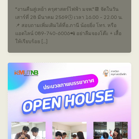
“งานคืนสู่เหย้า ครุศาสตร์ไฟฟ้า มจพ.”📆 จัดในวัน
เสาร์ที่ 28 มีนาคม 2569🕓 เวลา 16.00 – 22.00 น.
📌 สอบถามเพิ่มเติมได้ที่อ.ภานี น้อยยิ่ง โทร. หรือ
แอดไลน์ 089-740-6006📲 อย่าลืมจองโต๊ะ + เสื้อ
ให้เรียบร้อย […]