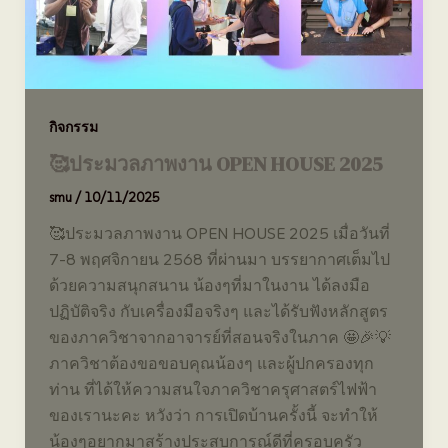
กิจกรรม
🥰ประมวลภาพงาน OPEN HOUSE 2025
smu
/
10/11/2025
🥰ประมวลภาพงาน OPEN HOUSE 2025 เมื่อวันที่
7-8 พฤศจิกายน 2568 ที่ผ่านมา บรรยากาศเต็มไป
ด้วยความสนุกสนาน น้องๆที่มาในงาน ได้ลงมือ
ปฏิบัติจริง กับเครื่องมือจริงๆ และได้รับฟังหลักสูตร
ของภาควิชาจากอาจารย์ที่สอนจริงในภาค 🤩🎉💡
ภาควิชาต้องขอขอบคุณน้องๆ และผู้ปกครองทุก
ท่าน ที่ได้ให้ความสนใจภาควิชาครุศาสตร์ไฟฟ้า
ของเรานะคะ หวังว่า การเปิดบ้านครั้งนี้ จะทำให้
น้องๆอยากมาสร้างประสบการณ์ดีที่ครอบครัว