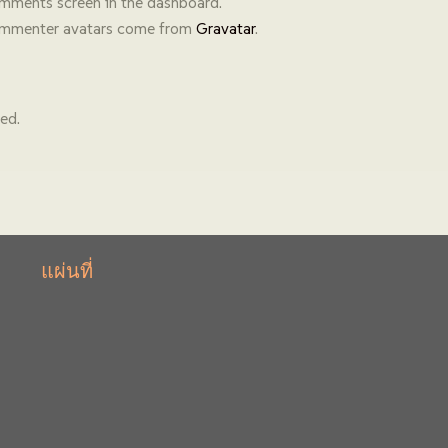
mments screen in the dashboard.
mmenter avatars come from
Gravatar
.
ed.
แผ่นที่