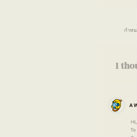
1 tho
A W
Hi,
To 