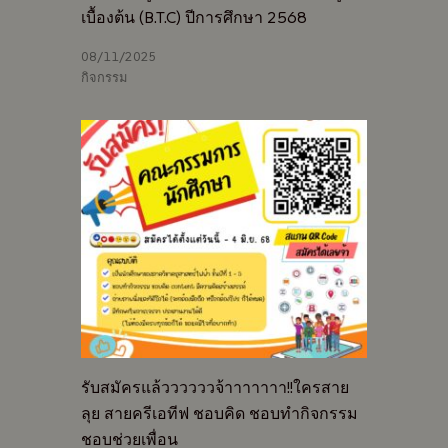
เบื้องต้น (B.T.C) ปีการศึกษา 2568
08/11/2025
กิจกรรม
รับสมัครแล้ววววววจ้าาาาาาา!!ใครสาย
ลุย สายครีเอทีฟ ชอบคิด ชอบทำกิจกรรม
ชอบช่วยเพื่อน