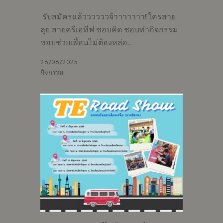
รับสมัครแล้ววววววจ้าาาาาาา!!ใครสาย
ลุย สายครีเอทีฟ ชอบคิด ชอบทำกิจกรรม
ชอบช่วยเพื่อนไม่ต้องหล่อ…
26/06/2025
กิจกรรม