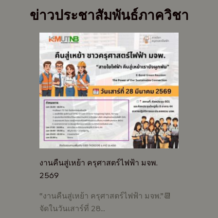
ข่าวประชาสัมพันธ์ภาควิชา
งานคืนสู่เหย้า ครุศาสตร์ไฟฟ้า มจพ.
2569
“งานคืนสู่เหย้า ครุศาสตร์ไฟฟ้า มจพ.”📆
จัดในวันเสาร์ที่ 28…